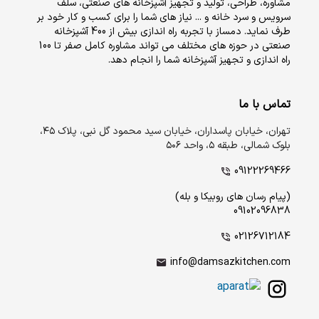
مشاوره، طراحی، تولید و تجهیز آشپزخانه های صنعتی، سلف
سرویس و سرد خانه و ... نیاز های شما را برای کسب و کار خود بر
طرف نماید. دمساز با تجربه راه اندازی بیش از 400 آشپزخانه
صنعتی در حوزه های مختلف می تواند مشاوره کامل صفر تا 100
راه اندازی و تجهیز آشپزخانه شما را انجام دهد.
تماس با ما
تهران، خیابان پاسداران، خیابان سید محمود گل نبی، پلاک ۴۵،
بلوک شمالی، طبقه ۵، واحد ۵۰۶
09122269466
(پیام رسان های روبیکا و بله)
09102096838
02126712184
info@damsazkitchen.com