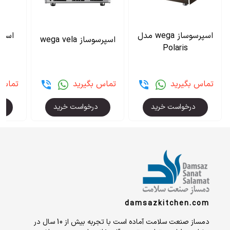
اسپرسوساز wega مدل
اسپرسوساز wega vela
Polaris
تماس بگیرید
تماس بگیرید
تماس 
درخواست خرید
درخواست خرید
د
damsazkitchen.com
دمساز صنعت سلامت آماده است با تجربه بیش از 10 سال در